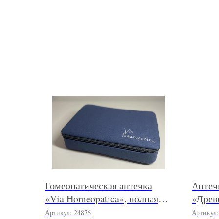
Гомеопатическая аптечка
Аптеч
«Via Homeopatica», полная
«Древ
«Для семьи» №180
№50
Артикул:
24876
Артикул