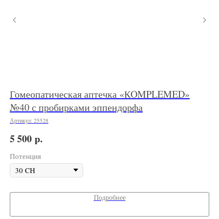
,
Гомеопатическая аптечка «КOMPLEMED»
Ап
№40 с пробирками эппендорфа
№
Артикул:
25528
Арт
р.
5 500
11
Потенция
По
Подробнее