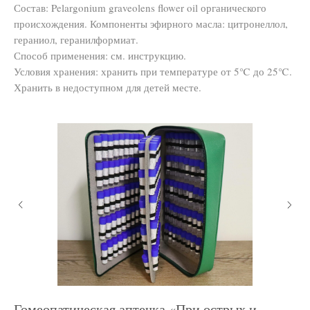
Состав: Pelargonium graveolens flower oil органического
происхождения. Компоненты эфирного масла: цитронеллол,
гераниол, геранилформиат.
Способ применения: см. инструкцию.
Условия хранения: хранить при температуре от 5℃ до 25℃.
Хранить в недоступном для детей месте.
Гомеопатическая аптечка «При острых и
Г