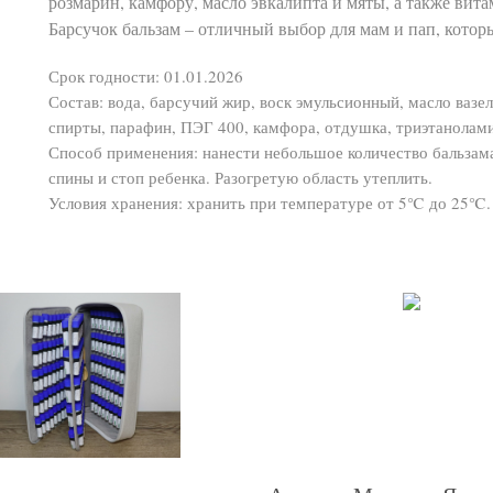
розмарин, камфору, масло эвкалипта и мяты, а также вит
Барсучок бальзам – отличный выбор для мам и пап, которы
Срок годности: 01.01.2026
Состав: вода, барсучий жир, воск эмульсионный, масло вазе
спирты, парафин, ПЭГ 400, камфора, отдушка, триэтаноламин
Способ применения: нанести небольшое количество бальза
спины и стоп ребенка. Разогретую область утеплить.
Условия хранения: хранить при температуре от 5℃ до 25℃. 