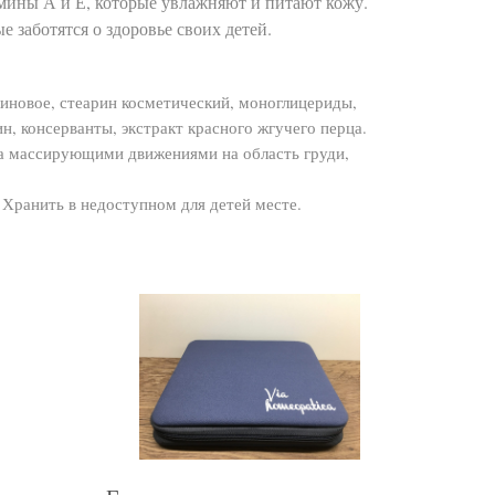
амины А и Е, которые увлажняют и питают кожу.
е заботятся о здоровье своих детей.
линовое, стеарин косметический, моноглицериды,
, консерванты, экстракт красного жгучего перца.
ма массирующими движениями на область груди,
Хранить в недоступном для детей месте.