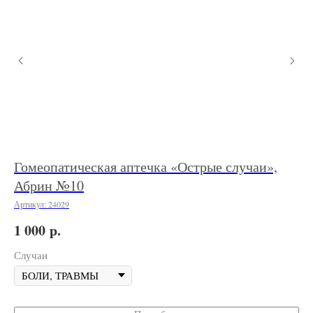
Гомеопатическая аптечка «Острые случаи»,
Го
Абрин №10
Арт
Артикул:
24029
10
р.
1 000
По
Случаи