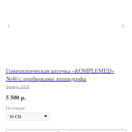
Гомеопатическая аптечка «КOMPLEMED»
Ап
№40 с пробирками эппендорфа
С
Артикул:
25528
Арт
р.
5 500
9 
Потенция