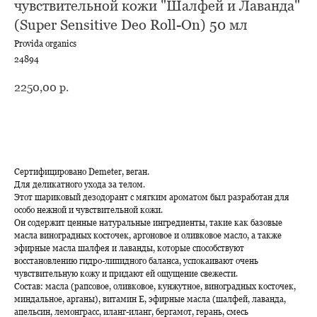
чувствительной кожи "Шалфей и Лаванда"
(Super Sensitive Deo Roll-On) 50 мл
Provida organics
24894
2250,00
р.
В корзину
Сертифицировано Demeter, веган.
Для деликатного ухода за телом.
Этот шариковый дезодорант с мягким ароматом был разработан для
особо нежной и чувствительной кожи.
Он содержит ценные натуральные ингредиенты, такие как базовые
масла виноградных косточек, аргоновое и оливковое масло, а также
эфирные масла шалфея и лаванды, которые способствуют
восстановлению гидро-липидного баланса, успокаивают очень
чувствительную кожу и придают ей ощущение свежести.
Состав: масла (рапсовое, оливковое, кунжутное, виноградных косточек,
миндальное, арганы), витамин Е, эфирные масла (шалфей, лаванда,
апельсин, лемонграсс, иланг-иланг, бергамот, герань, смесь