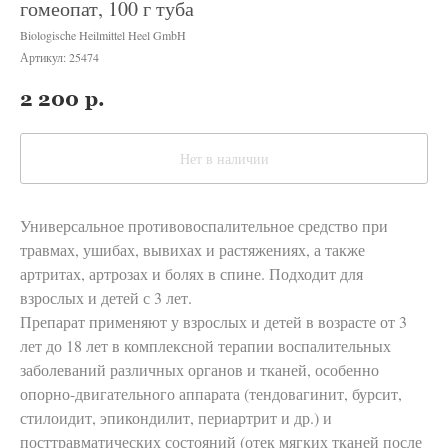
гомеопат, 100 г туба
Biologische Heilmittel Heel GmbH
Артикул:
25474
2 200
р.
Нет в наличии
Универсальное противовоспалительное средство при
травмах, ушибах, вывихах и растяжениях, а также
артритах, артрозах и болях в спине. Подходит для
взрослых и детей с 3 лет.
Препарат применяют у взрослых и детей в возрасте от 3
лет до 18 лет в комплексной терапии воспалительных
заболеваний различных органов и тканей, особенно
опорно-двигательного аппарата (тендовагинит, бурсит,
стилоидит, эпикондилит, периартрит и др.) и
посттравматических состояний (отек мягких тканей после