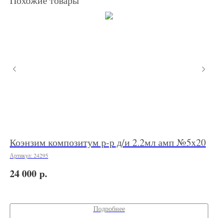
Похожие товары
Коэнзим композитум р-р д/и 2.2мл амп №5x20
Ко
го
Артикул:
24295
Арт
р.
24 000
1 
Подробнее