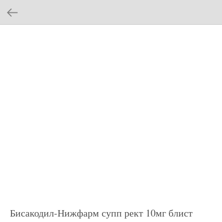
Бисакодил-Нижфарм супп рект 10мг блист