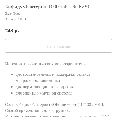
Бифидумбактерин-1000 таб 0,3г №30
Экко Плюс
Артикул:
24845
р.
248
Нет в наличии
Источник пробиотических микроорганизмов:
для восстановления и поддержки баланса
микрофлоры кишечника
для нормализации пищеварения
для защиты иммунной системы
Состав: бифидобактерии (КОЕ/г,не менее )-1*108 , МКЦ.
Способ применения: см. инструкцию.
Условия хранения: хранить при температуре не выше +22℃,