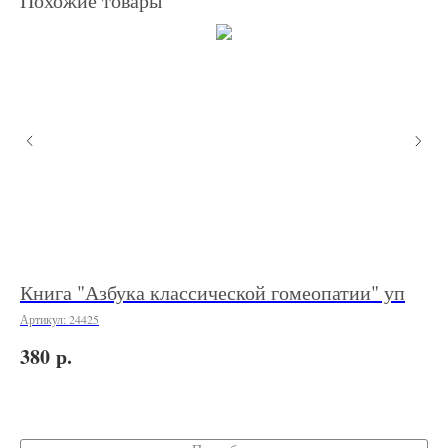
Похожие товары
Книга "Азбука классической гомеопатии" уп
Кр
(A
Артикул:
24425
Арт
р.
380
3 
Не