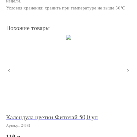
недели.
Условия хранения: хранить при температуре не выше 30℃.
Похожие товары
20
Календула цветки Фиточай 50,0 уп
Кр
"Ж
Артикул:
24392
Арт
р.
110