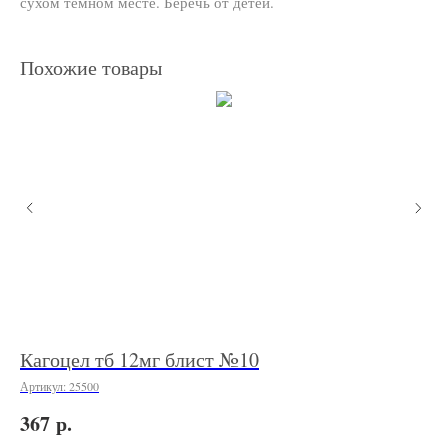
сухом темном месте. Беречь от детей.
Похожие товары
Кагоцел тб 12мг блист №10
Кр
"М
Артикул:
25500
re
Арт
р.
367