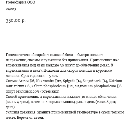
Гомеофарма ООО
24223
350,00
р.
В корзину
Гомеопатический спрей от головной боли — быстро снимает
напряжение, спазмы и пульсацию без привыкания. Применение: по 4
впрыскивания под язык каждые 30 минут до облегчения (макс. 8
впрыскиваний в день). Подходит для скорой помощи и курсового
лечения. Срок годности — 5 лет.
Состав: Arnica D6, Nux vomica D12, Spigelia D4, Sanguinaria D4, Natrium
muriaticum C6, Kalium phosphoricum D12, Magnesium phosphoricum D6
спирт этиловый 20% (объемных).
Способ применения: 4 впрыскивания каждые 30 мин до облегчения
(макс. 4 дозы), затем по 1 впрыскиванию 4 раза в день (макс. 8 доз/
день).
Условия хранения: хранить при комнатной температуре в сухом темном
месте. Беречь от детей.