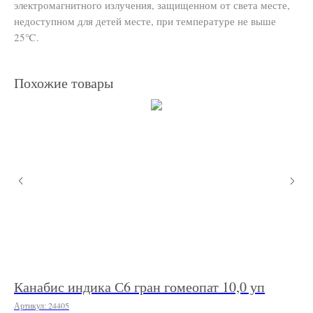
электромагнитного излучения, защищенном от света месте,
недоступном для детей месте, при температуре не выше
25℃.
Похожие товары
Канабис индика С6 гран гомеопат 10,0 уп
Сп
Артикул:
24405
Арт