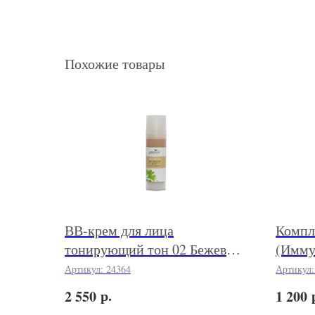
Похожие товары
ВВ-крем для лица
Компл
тонирующий тон 02 Бежевый
(Имму
(Bio Make-Up Light) 30 мл
гомео
Артикул:
24364
Артикул
р.
2 550
1 200