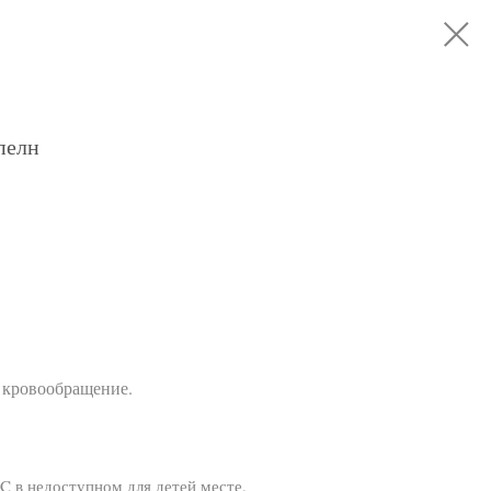
пелн
 кровообращение.
C в недоступном для детей месте.