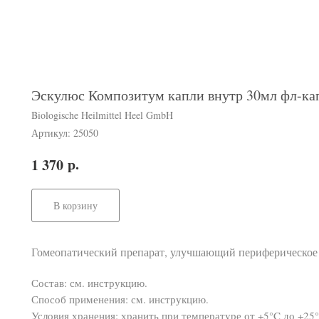
Эскулюс Композитум капли внутр 30мл фл-ка
Biologische Heilmittel Heel GmbH
Артикул:
25050
р.
1 370
В корзину
Гомеопатический препарат, улучшающий периферическое
Состав: см. инструкцию.
Способ применения: см. инструкцию.
Условия хранения: хранить при температуре от +5°C до +25°