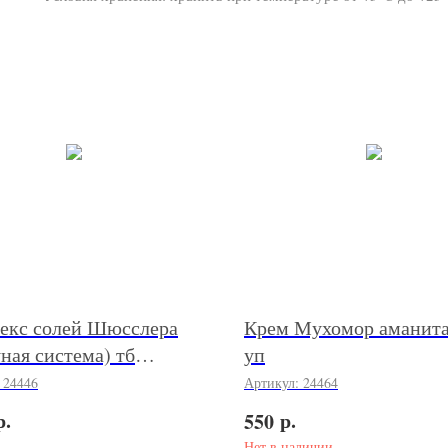
екс солей Шюсслера
Крем Мухомор аманита
ная система) тб
уп
пат №200 уп
:
24446
Артикул:
24464
р.
р.
550
Нет в наличии