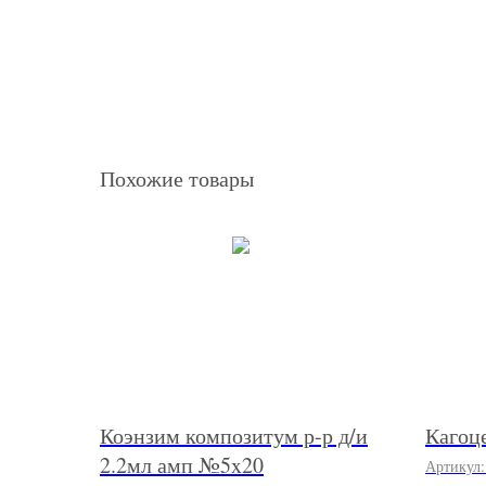
Похожие товары
Коэнзим композитум р-р д/и
Кагоц
2.2мл амп №5x20
Артикул