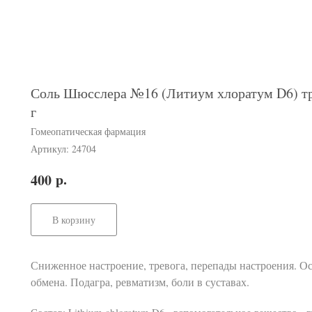
Соль Шюсслера №16 (Литиум хлоратум D6) тр
г
Гомеопатическая фармация
Артикул:
24704
р.
400
В корзину
Сниженное настроение, тревога, перепады настроения. О
обмена. Подагра, ревматизм, боли в суставах.
Состав: Lithium chloratum D6,, вспомогательное вещество - г