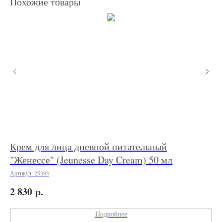
Похожие товары
Крем для лица дневной питательный
ВВ
"Женессе" (Jeunesse Day Cream) 50 мл
Бе
Артикул:
25393
Арт
р.
2 830
2 
Подробнее