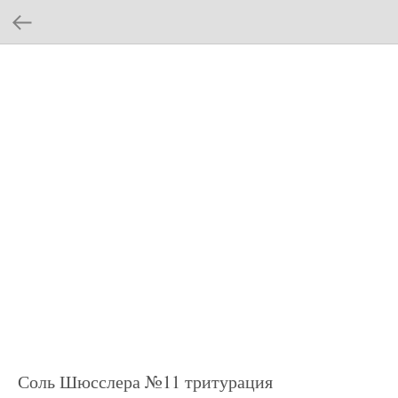
Соль Шюсслера №11 тритурация