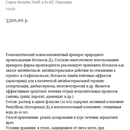
Санум-Кельбек ГмбХ и Ко.КГ, Германия
25452
3500,00
р.
В корзину
Гомеопатический монокомпонентный препарат природного
происхождения Нотакель Д5. Согласно многолетнему использованию
препарата фирма-производитель рекомендует применять Нотакель как
аналог антибиотиков: антибактериальное действие по отношению к
стрепто- и стафилококкам. Нотакель лишён побочных эффектов
характерных для классической антибактериальной терапии:
аллергизация, дисбактериозы, иммуносупрессия и др. Является
эффективным средством лечения острых воспалительных процессов
(ангина, грипп, паротит, аденоидит и др.).
Состав: раствор в одном флаконе (10 мл) содержит активный компонент
Penicillium chrysogenum Д5 и вспомогательный компонент: очищенная
вода до 10 мл.
Способ применения: режим дозирования и курс лечения определяет
врач.
Условия хранения: в сухом, защищенном от света месте, при