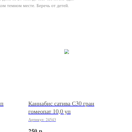
хом темном месте. Беречь от детей.
уп
Каннабис сатива С30 гран
гомеопат 10,0 уп
Артикул:
24543
р.
250