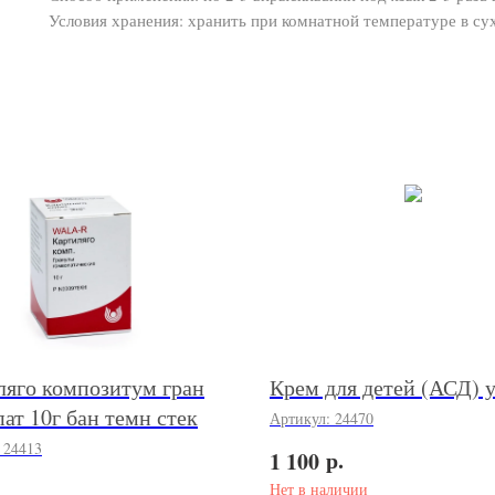
Условия хранения: хранить при комнатной температуре в су
ляго композитум гран
Крем для детей (АСД) 
ат 10г бан темн стек
Артикул:
24470
:
24413
р.
1 100
Нет в наличии