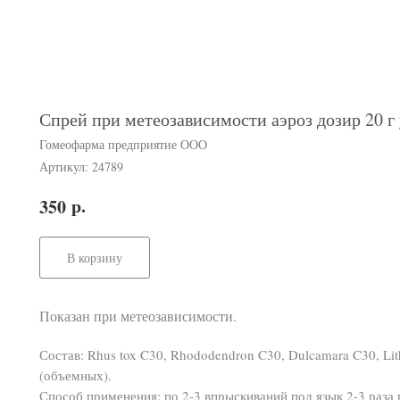
Спрей при метеозависимости аэроз дозир 20 г
Гомеофарма предприятие ООО
Артикул:
24789
р.
350
В корзину
Показан при метеозависимости.
Состав: Rhus tox C30, Rhododendron C30, Dulcamara C30, L
(объемных).
Способ применения: по 2-3 впрыскиваний под язык 2-3 раза в