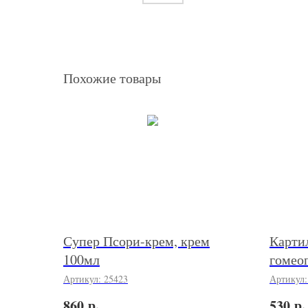
Похожие товары
Супер Псори-крем, крем
Карти
100мл
гомеоп
Артикул:
25423
Артикул
р.
р.
860
530