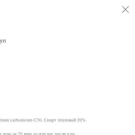
 уп
ithium carbonicum C30, Спирт этиловый 20%
 день за 20 мин до или час после еды.