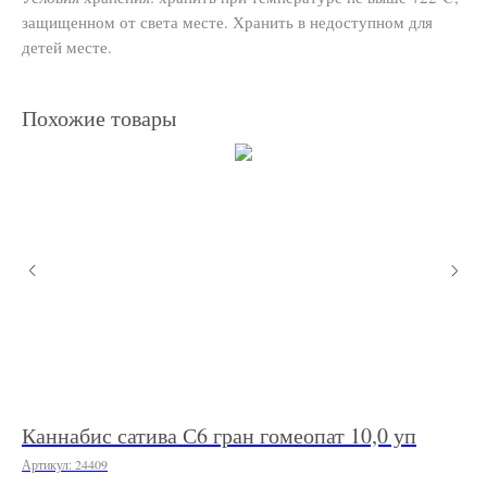
защищенном от света месте. Хранить в недоступном для
детей месте.
Похожие товары
Каннабис сатива С6 гран гомеопат 10,0 уп
Кр
Ф
Артикул:
24409