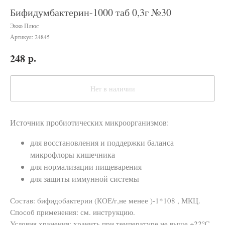
Бифидумбактерин-1000 таб 0,3г №30
Экко Плюс
Артикул:
24845
р.
248
Нет в наличии
Источник пробиотических микроорганизмов:
для восстановления и поддержки баланса
микрофлоры кишечника
для нормализации пищеварения
для защиты иммунной системы
Состав: бифидобактерии (КОЕ/г,не менее )-1*108 , МКЦ.
Способ применения: см. инструкцию.
Условия хранения: хранить при температуре не выше +22℃,