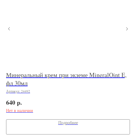
,
Минеральный крем при экземе MineralOint E,
Кр
фл 30мл
Арт
Артикул:
24492
95
р.
640
Нет в наличии
Подробнее