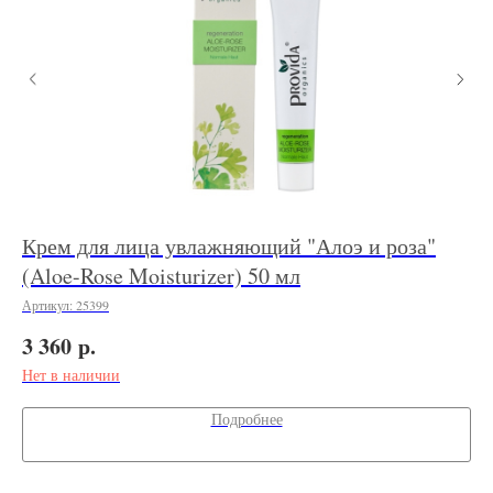
Крем для лица увлажняющий "Алоэ и роза"
Ма
(Aloe-Rose Moisturizer) 50 мл
(G
Артикул:
25399
Арт
р.
3 360
2 
Нет в наличии
Подробнее