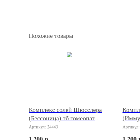
Похожие товары
Комплекс солей Шюсслера
Компл
(Бессоница) тб гомеопат
(Имму
№200 уп
гомео
Артикул:
24443
Артикул
р.
1 200
1 200