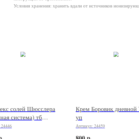
Условия хранения: хранить вдали от источников ионизирующ
екс солей Шюсслера
Крем Боровик дневной 
ная система) тб
уп
пат №200 уп
:
24446
Артикул:
24459
р.
р.
800