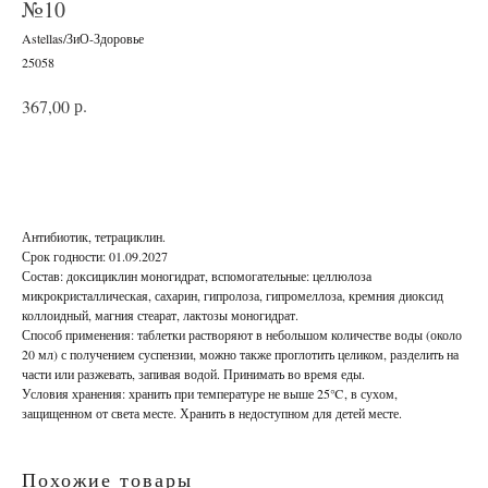
№10
Astellas/ЗиО-Здоровье
25058
р.
367,00
В корзину
Антибиотик, тетрациклин.
Срок годности: 01.09.2027
Состав: доксициклин моногидрат, вспомогательные: целлюлоза
микрокристаллическая, сахарин, гипролоза, гипромеллоза, кремния диоксид
коллоидный, магния стеарат, лактозы моногидрат.
Способ применения: таблетки растворяют в небольшом количестве воды (около
20 мл) с получением суспензии, можно также проглотить целиком, разделить на
части или разжевать, запивая водой. Принимать во время еды.
Условия хранения: хранить при температуре не выше 25℃, в сухом,
защищенном от света месте. Хранить в недоступном для детей месте.
Похожие товары