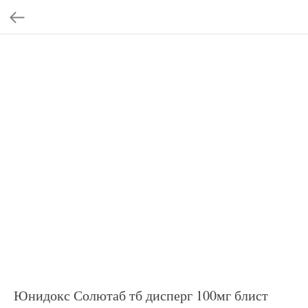
Юнидокс Солютаб тб дисперг 100мг блист