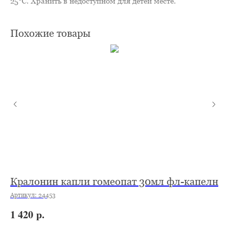
25℃. Хранить в недоступном для детей месте.
Похожие товары
Кралонин капли гомеопат 30мл фл-капелн
К
Артикул:
24453
Ар
р.
1 420
1 
Не