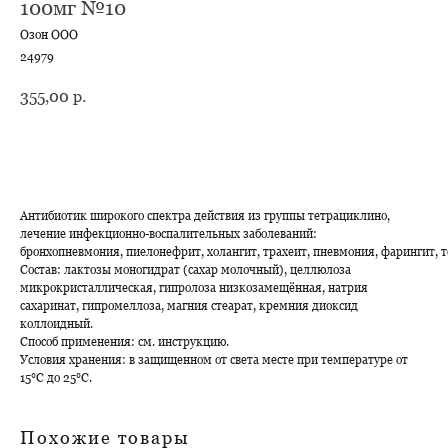
100мг №10
Озон ООО
24979
355,00
р.
В корзину
Антибиотик широкого спектра действия из группы тетрациклино,
лечение инфекционно-воспалительных заболеваний:
бронхопневмония, пиелонефрит, холангит, трахеит, пневмония, фарингит, т
Состав: лактозы моногидрат (сахар молочный), целлюлоза
микрокристаллическая, гипролоза низкозамещённая, натрия
сахаринат, гипромеллоза, магния стеарат, кремния диоксид
коллоидный.
Способ применения: см. инструкцию.
Условия хранения: в защищенном от света месте при температуре от
15℃ до 25℃.
Похожие товары