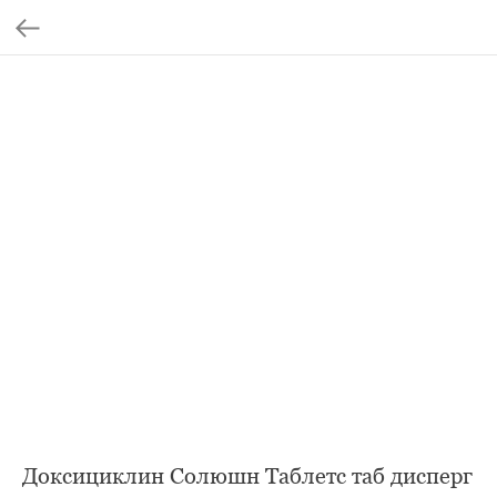
Доксициклин Солюшн Таблетс таб дисперг