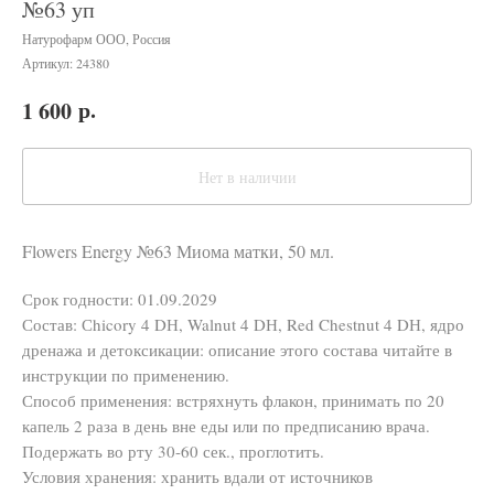
№63 уп
Натурофарм ООО, Россия
Артикул:
24380
р.
1 600
Нет в наличии
Flowers Energy №63 Миома матки, 50 мл.
Срок годности: 01.09.2029
Состав: Сhicory 4 DН, Walnut 4 DН, Red Chestnut 4 DН, ядро
дренажа и детоксикации: описание этого состава читайте в
инструкции по применению.
Способ применения: встряхнуть флакон, принимать по 20
капель 2 раза в день вне еды или по предписанию врача.
Подержать во рту 30-60 сек., проглотить.
Условия хранения: хранить вдали от источников