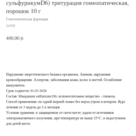
сульфурикумD6) тритурация гомеопатическая,
порошок 10 г
Гомеопатическая фармация
24705
р.
400,00
В корзину
Нарушение энергетического баланса организма. Анемия, нарушения
кровообращения. Аллергия, заболевания кожи, волос и ногтей. Ослабление
иммунитета.
Срок годности: 01.03.2026
Состав: Manganum sulfuricum D6, вспомогательное вещество - глюкоза.
Способ применения: по одной мерной ложке без верха утром и вечером. Курс
лечения от 3 недель до 2-х месяцев.
Условия хранения: в защищенном от света месте, вдали от источников
электромагнитного излучения, при температуре не выше 25℃, в недоступном
для детей месте.