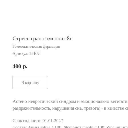
Стресс гран гомеопат 8г
Гомеопатическая фармация
Артикул:
25109
р.
400
В корзину
Астено-невротический синдром и эмоционально-вегетати
раздражительность, нарушения сна, тревога) - в качестве 
Срок годности: 01.01.2027
Состав: Avena sativa С100, Strychnos ignatii С100, Zincum is