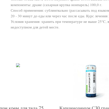
компоненты: драже (сахарная крупка нонпарель) 100,0 г.
Способ применения: сублингвально (рассасывать под языком д
20 - 30 минут до еды или через час после еды. Курс лечения 
Условия хранения: хранить при температуре не выше 25℃, в
недоступном для детей месте.
лом крем для тела 75
Карцинозинум С30 гра