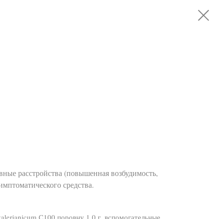
вные расстройства (повышенная возбудимость,
симптоматического средства.
ovalerianicum С100 поровну 1,0 г, вспомогательные