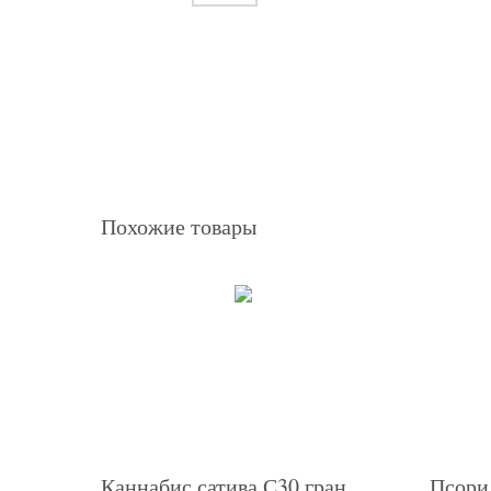
Похожие товары
Каннабис сатива С30 гран
Псори