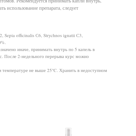
птомов. Рекомендуется принимать капли внутрь,
ать использование препарата, следует
Sepia officinalis С6, Strychnos ignatii С3,
0%.
значено иначе, принимать внутрь по 5 капель в
ес. После 2-недельного перерыва курс можно
ри температуре не выше 25℃. Хранить в недоступном