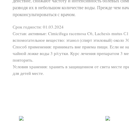
действие, снижают частоту и интенсивность болевых сим
разводя их в небольшом количестве воды. Прежде чем нач
проконсультироваться с врачом.
Срок годности: 01.03.2024
Состав: активные: Cimicifuga racemosa C6, Lachesis mutus С12, 
вспомогательное вещество: этанол (спирт этиловый) около 3
Способ применения: принимать вне приема пищи. Если не на
чайной ложке воды 3 р/сутки. Курс лечения препаратом 3 м
повторить.
Условия хранения: хранить в защищенном от света месте п
для детей месте.