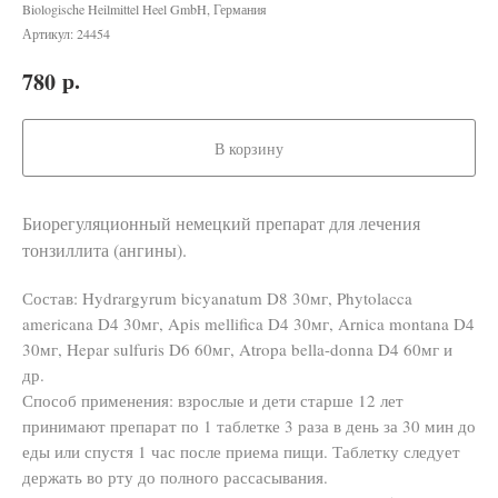
Biologische Heilmittel Heel GmbH, Германия
Артикул:
24454
р.
780
В корзину
Биорегуляционный немецкий препарат для лечения
тонзиллита (ангины).
Состав: Hydrargyrum bicyanatum D8 30мг, Phytolacca
americana D4 30мг, Apis mellifica D4 30мг, Arnica montana D4
30мг, Hepar sulfuris D6 60мг, Atropa bella-donna D4 60мг и
др.
Способ применения: взрослые и дети старше 12 лет
принимают препарат по 1 таблетке 3 раза в день за 30 мин до
еды или спустя 1 час после приема пищи. Таблетку следует
держать во рту до полного рассасывания.