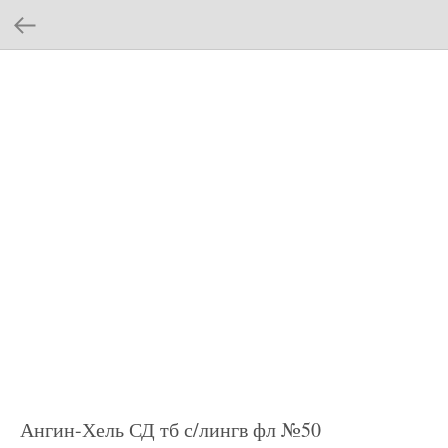
Ангин-Хель СД тб с/лингв фл №50