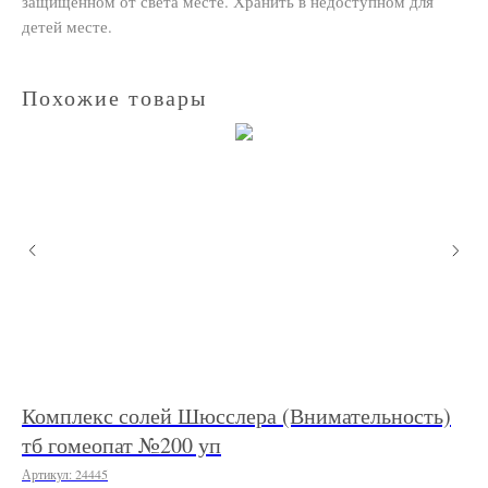
защищенном от света месте. Хранить в недоступном для
детей месте.
Похожие товары
Комплекс солей Шюсслера (Внимательность)
Кр
тб гомеопат №200 уп
"Ж
Артикул:
24445
Арт