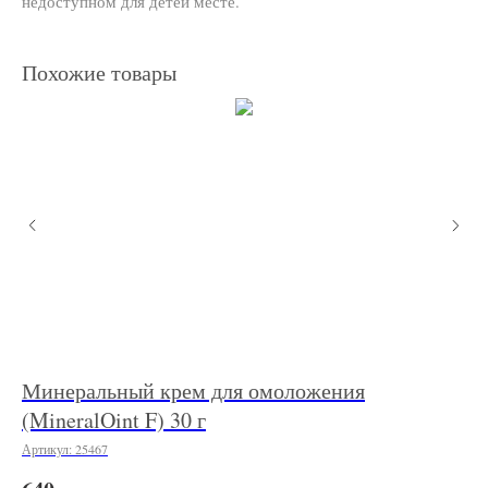
недоступном для детей месте.
Похожие товары
Минеральный крем для омоложения
Ка
(MineralOint F) 30 г
Арт
Артикул:
25467
22