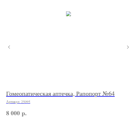
Гомеопатическая аптечка, Рапопорт №64
Г
№
Артикул:
25095
Арт
р.
8 000
6 
По