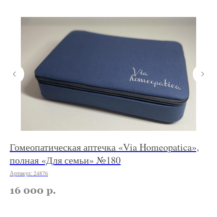
Гомеопатическая аптечка «Via Homeopatica»,
Г
полная «Для семьи» №180
№
Артикул:
24876
Арт
16 000
р.
1
По