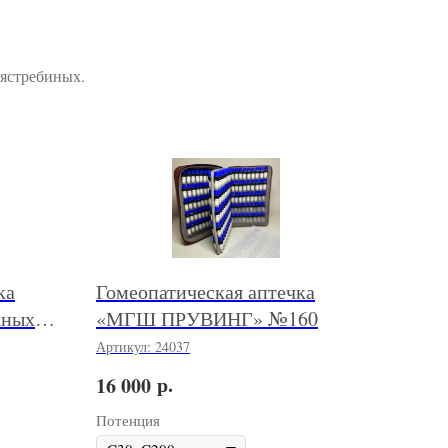
 ястребиных.
ка
Гомеопатическая аптечка
жных
«МГШ ПРУВИНГ» №160
Т.С.
Артикул:
24037
р.
16 000
Потенция