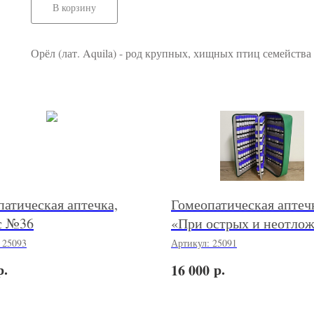
В корзину
Орёл (лат. Aquila) - род крупных, хищных птиц семейства
атическая аптечка,
Гомеопатическая аптеч
с №36
«При острых и неотло
состояниях», Катковой 
:
25093
Артикул:
25091
№133
р.
р.
16 000