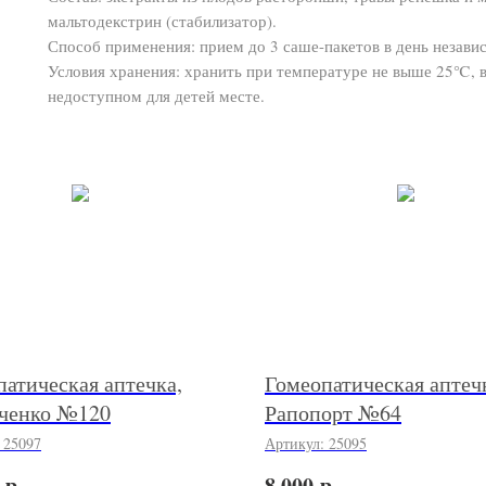
мальтодекстрин (стабилизатор).
Способ применения: прием до 3 саше-пакетов в день незави
Условия хранения: хранить при температуре не выше 25℃, в
недоступном для детей месте.
атическая аптечка,
Гомеопатическая аптеч
ченко №120
Рапопорт №64
:
25097
Артикул:
25095
р.
р.
8 000