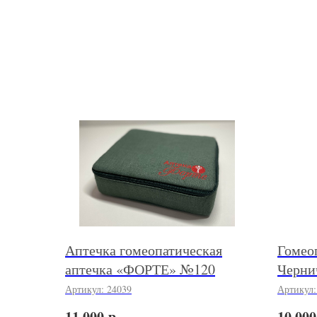
Аптечка гомеопатическая
Гомеоп
аптечка «ФОРТЕ» №120
Черни
Артикул:
24039
Артикул
р.
11 000
10 000