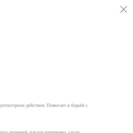
отекторное действия. Помогает в борьбе с
мяты перечной, плодов шиповника, сахар,