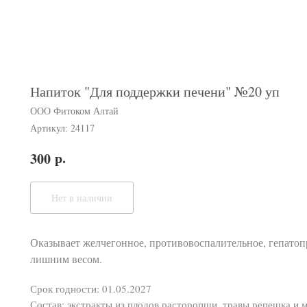
Напиток "Для поддержки печени" №20 уп
ООО Фитоком Алтай
Артикул:
24117
р.
300
Нет в наличии
Оказывает желчегонное, противовоспалительное, гепатопр
лишним весом.
Срок годности: 01.05.2027
Состав: экстракты из плодов расторопши, травы репешка и 