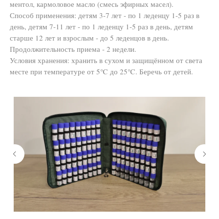
ментол, кармоловое масло (смесь эфирных масел).
Способ применения: детям 3-7 лет - по 1 леденцу 1-5 раз в
день, детям 7-11 лет - по 1 леденцу 1-5 раз в день, детям
старше 12 лет и взрослым - до 5 леденцов в день.
Продолжительность приема - 2 недели.
Условия хранения: хранить в сухом и защищённом от света
месте при температуре от 5℃ до 25℃. Беречь от детей.